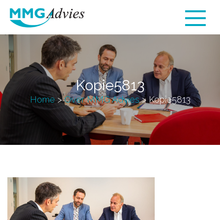
Kopie5813
Home
>
Over MMG Advies
>
Kopie5813