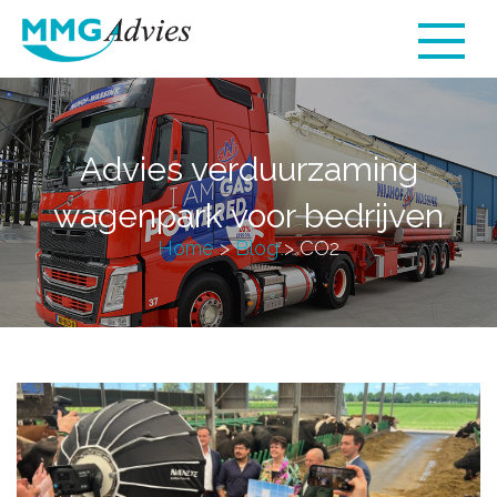
Advies verduurzaming
wagenpark voor bedrijven
Home
>
Blog
>
CO2