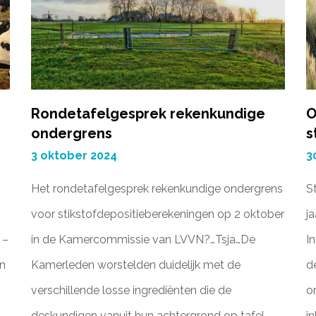
Rondetafelgesprek rekenkundige
O
ondergrens
s
3 oktober 2024
3
Het rondetafelgesprek rekenkundige ondergrens
S
voor stikstofdepositieberekeningen op 2 oktober
j
 –
in de Kamercommissie van LVVN?…Tsja…De
I
n
Kamerleden worstelden duidelijk met de
d
verschillende losse ingrediënten die de
o
deskundigen vanuit hun achtergrond op tafel
i