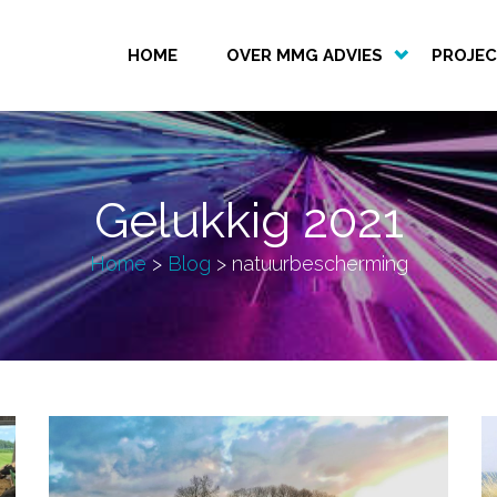
HOME
OVER MMG ADVIES
PROJE
Gelukkig 2021
Home
>
Blog
>
natuurbescherming