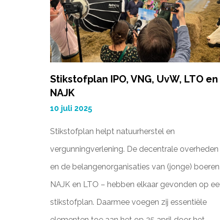
Stikstofplan IPO, VNG, UvW, LTO en
NAJK
10 juli 2025
Stikstofplan helpt natuurherstel en
vergunningverlening. De decentrale overheden
en de belangenorganisaties van (jonge) boeren
NAJK en LTO – hebben elkaar gevonden op ee
stikstofplan. Daarmee voegen zij essentiële
elementen toe aan het op 25 april door het