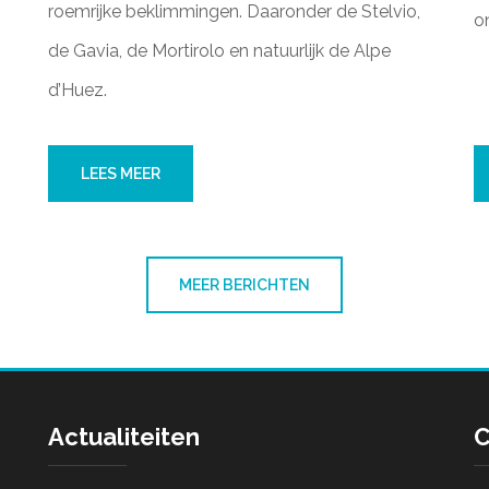
roemrijke beklimmingen. Daaronder de Stelvio,
on
de Gavia, de Mortirolo en natuurlijk de Alpe
d’Huez.
LEES MEER
MEER BERICHTEN
Actualiteiten
C