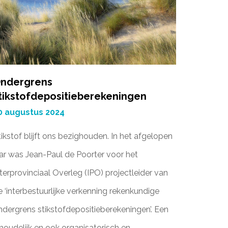
ndergrens
tikstofdepositieberekeningen
0 augustus 2024
tikstof blijft ons bezighouden. In het afgelopen
aar was Jean-Paul de Poorter voor het
nterprovinciaal Overleg (IPO) projectleider van
e ‘interbestuurlijke verkenning rekenkundige
ndergrens stikstofdepositieberekeningen’. Een
nhoudelijk en ook organisatorisch en