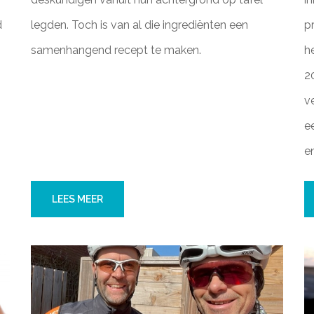
d
legden. Toch is van al die ingrediënten een
p
samenhangend recept te maken.
h
2
v
ee
e
LEES MEER