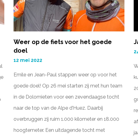
Weer op de fiets voor het goede
J
doel
2
12 mei 2022
l
W
Emile en Jean-Paul stappen weer op voor het
ge
k
goede doel! Op 26 mei starten zij met hun team
2
in de Dolomieten voor een zevendaagse tocht
p
g
naar de top van de Alpe d’Huez. Daarbij
r
overbruggen zij ruim 1.000 kilometer en 18.000
a
hoogtemeter. Een uitdagende tocht met
j