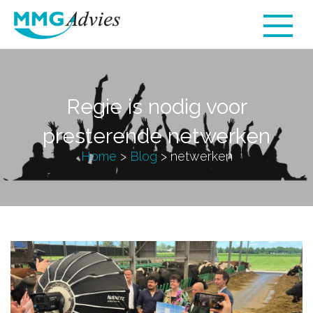
Regie is nodig voor
presterende netwerken
Home
>
Blog
>
netwerken