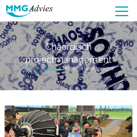
Chaordisch
projectmanagement
Home
>
Blog
>
Projectmanagement