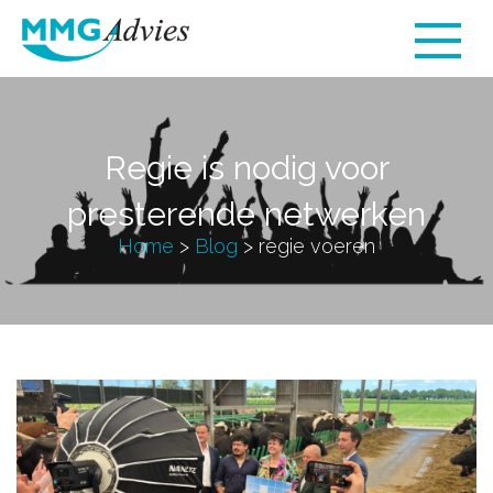
Regie is nodig voor
presterende netwerken
Home
>
Blog
>
regie voeren