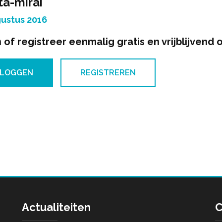
ta-mirai
ustus 2016
 of registreer eenmalig gratis en vrijblijvend 
NLOGGEN
REGISTREREN
Actualiteiten
C