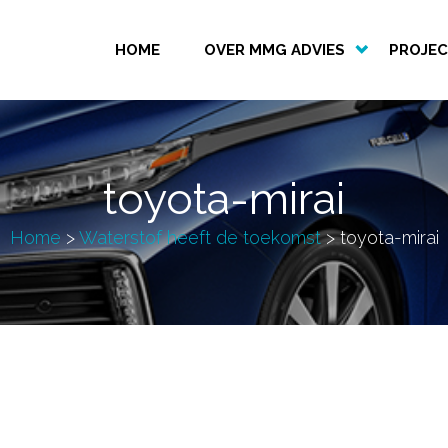
HOME
OVER MMG ADVIES
PROJE
toyota-mirai
Home
>
Waterstof heeft de toekomst
>
toyota-mirai