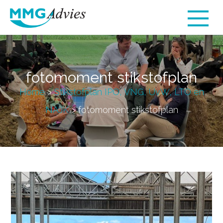
fotomoment stikstofplan
Home
>
Stikstofplan IPO, VNG, UvW, LTO en
NAJK
>
fotomoment stikstofplan