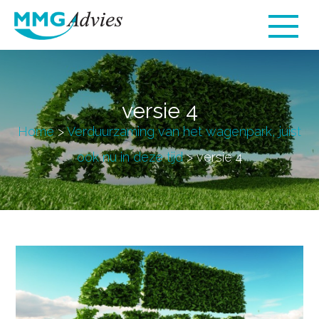
versie 4
Home
>
Verduurzaming van het wagenpark, juist
ook nu in deze tijd
>
versie 4